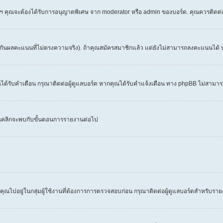
 ฯลฯ คุณจะต้องได้รับการอนุญาตพิเศษ จาก moderator หรือ admin ของบอร์ด. คุณควรติดต
งกันผลคะแนนที่ไม่ตรงความจริง). ถ้าคุณสมัครสมาชิกแล้ว แต่ยังไม่สามารถลงคะแนนได้ บ
้รับคำเตือน กรุณาติดต่อผู้ดูแลบอร์ด หากคุณได้รับคำแจ้งเตือน ทาง phpBB ไม่สามารถ
คุณคลิกจะพบกับขั้นตอนการรายงานต่อไป
คุณไปอยู่ในกลุ่มผู้ใช้งานที่ต้องการการตรวจสอบก่อน กรุณาติดต่อผู้ดูแลบอร์ดสำหรับราย