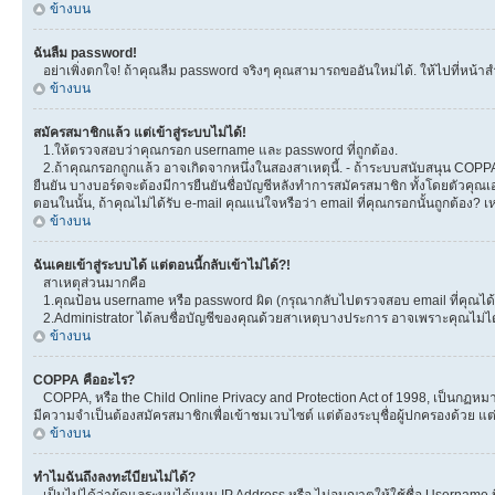
ข้างบน
ฉันลืม password!
อย่าเพิ่งตกใจ! ถ้าคุณลืม password จริงๆ คุณสามารถขออันใหม่ได้. ให้ไปที่หน้าส
ข้างบน
สมัครสมาชิกแล้ว แต่เข้าสู่ระบบไม่ได้!
1.ให้ตรวจสอบว่าคุณกรอก username และ password ที่ถูกต้อง.
2.ถ้าคุณกรอกถูกแล้ว อาจเกิดจากหนึ่งในสองสาเหตุนี้. - ถ้าระบบสนับสนุน COPPA ได
ยืนยัน บางบอร์ดจะต้องมีการยืนยันชื่อบัญชีหลังทำการสมัครสมาชิก ทั้งโดยตัวคุณเอ
ตอนในนั้น, ถ้าคุณไม่ได้รับ e-mail คุณแน่ใจหรือว่า email ที่คุณกรอกนั้นถูกต้อง? 
ข้างบน
ฉันเคยเข้าสู่ระบบได้ แต่ตอนนี้กลับเข้าไม่ได้?!
สาเหตุส่วนมากคือ
1.คุณป้อน username หรือ password ผิด (กรุณากลับไปตรวจสอบ email ที่คุณได้ร
2.Administrator ได้ลบชื่อบัญชีของคุณด้วยสาเหตุบางประการ อาจเพราะคุณไม่ได้โพ
ข้างบน
COPPA คืออะไร?
COPPA, หรือ the Child Online Privacy and Protection Act of 1998, เป็นกฏหมายค
มีความจำเป็นต้องสมัครสมาชิกเพื่อเข้าชมเวบไซต์ แต่ต้องระบุชื่อผู้ปกครองด้วย แต
ข้างบน
ทำไมฉันถึงลงทะเีบียนไม่ได้?
เป็นไปได้ว่าผู้ดูแลระบบได้แบน IP Address หรือ ไม่อนุญาตให้ใช้ชื่อ Username