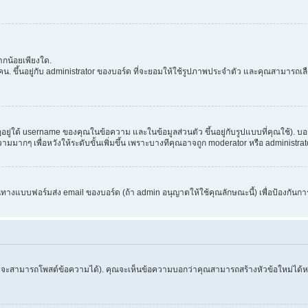
กน้อยเพียงใด.
. ขึ้นอยู่กับ administrator ของบอร์ด ที่จะยอมให้ใช้รูปภาพประจำตัว และคุณสามารถเล
่ใต้ username ของคุณในข้อความ และในข้อมูลส่วนตัว ขึ้นอยู่กับรูปแบบที่คุณใช้). บอ
อความมากๆ เพื่อหวังให้ระดับขั้นเพิ่มขึ้น เพราะบางทีคุณอาจถูก moderator หรือ admini
านทางแบบฟอร์มส่ง email ของบอร์ด (ถ้า admin อนุญาตให้ใช้คุณลักษณะนี้) เพื่อป้องกันการส่ง 
จึงจะสามารถโพสต์ข้อความได้). คุณจะเห็นข้อความบอกว่าคุณสามารถสร้างหัวข้อใหม่ได้หรือ