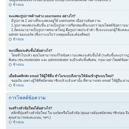
ข้างบน
จะแสดงรูปภาพด้านล่าง username อย่างไร?
มีรูปภาพ 2 อย่างที่จะแสดงอยู่ใต้ username เมื่ออ่านข้อความ.
1.รูปภาพแสดงระดับขั้น อาจเป็นรูปดาวหรือกล่องที่จะบอกว่าคุณโพสต์ข้อความมา
2.ถัดลงมาอาจเป็นรูปภาพขนาดใหญ่ คือรูปภาพประจำตัว ซึ่งจะบ่งบอกผู้ใช้แต่ละคน
admin ของบอร์ด (ซึ่งเราแน่ใจว่าเหตุผลนั้นจะต้องดีพอ!)
ข้างบน
จะเปลี่ยนระดับขั้นได้อย่างไร?
โดยทั่วไปแล้ว คุณไม่สามารถแก้ไขข้อความแสดงระดับขั้นได้ (ระดับขั้นจะปรากฏอยู
พิเศษ เช่น moderator และ administrator จะมีระดับขั้นพิเศษ. กรุณาอย่าโพสต์ข้
ข้างบน
เมื่อฉันคลิกส่ง email ให้ผู้ใช้อื่น ทำไมระบบถึงถามให้ฉันเข้าสู่ระบบใหม่?
ขออภัย เฉพาะผู้ใช้ที่สมัครสมาชิกแล้วแล้วเท่านั้น ที่สามารถส่ง email ให้ผู้อื่น ผ่
ข้างบน
การโพสต์ข้อความ
จะสร้างหัวข้อใหม่ได้อย่างไร?
คลิกที่ปุ่มสร้างหัวข้อใหม่ ใน บอร์ดหรือในหัวข้อ (คุณอาจต้องสมัครสมาชิกก่อน 
คุณสามารถละคะแนน, ฯลฯ.)
ข้างบน