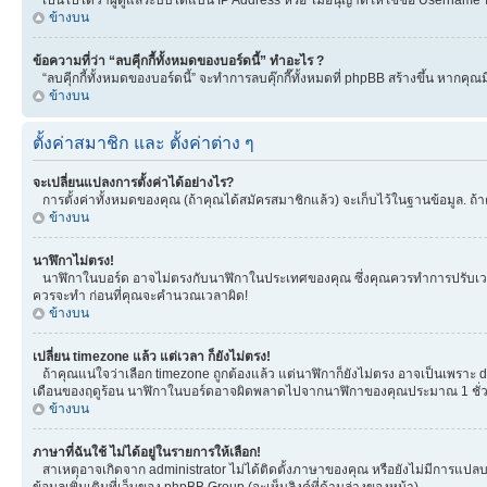
ข้างบน
ข้อความที่ว่า “ลบคุีกกี้ทั้งหมดของบอร์ดนี้” ทำอะไร ?
“ลบคุีกกี้ทั้งหมดของบอร์ดนี้” จะทำการลบคุ๊กกี๊ทั้งหมดที่ phpBB สร้างขึ้น หาก
ข้างบน
ตั้งค่าสมาชิก และ ตั้งค่าต่าง ๆ
จะเปลี่ยนแปลงการตั้งค่าได้อย่างไร?
การตั้งค่าทั้งหมดของคุณ (ถ้าคุณได้สมัครสมาชิกแล้ว) จะเก็บไว้ในฐานข้อมูล. ถ้าต
ข้างบน
นาฬิกาไม่ตรง!
นาฬิกาในบอร์ด อาจไม่ตรงกับนาฬิกาในประเทศของคุณ ซึ่งคุณควรทำการปรับเวลา โดยเ
ควรจะทำ ก่อนที่คุณจะคำนวณเวลาผิด!
ข้างบน
เปลี่ยน timezone แล้ว แต่เวลา ก็ยังไม่ตรง!
ถ้าคุณแน่ใจว่าเลือก timezone ถูกต้องแล้ว แต่นาฬิกาก็ยังไม่ตรง อาจเป็นเพราะ day
เดือนของฤดูร้อน นาฬิกาในบอร์ดอาจผิดพลาดไปจากนาฬิกาของคุณประมาณ 1 ชั่ว
ข้างบน
ภาษาที่ฉันใช้ ไม่ได้อยู่ในรายการให้เลือก!
สาเหตุอาจเกิดจาก administrator ไม่ได้ติดตั้งภาษาของคุณ หรือยังไม่มีการแปลบ
ข้อมูลเพิ่มเติมที่เว็บของ phpBB Group (จะเห็นลิงค์ที่ด้านล่างของหน้า)