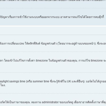
คุณมีปัญหาเรื่องการเข้าใช้งานระบบหรือออกจากระบบ อาจสามารถแก้ไขได้โดยการลบคุ๊กกี้
้องการเปลี่ยนแปลง ให้คลิกที่ลิงค์ ข้อมูลส่วนตัว (โดยมากจะอยู่ด้านบนของหน้า). ซึ่งจะ
ข้าไปแก้ไขการตั้งค่า timezone ในข้อมูลส่วนตัวของคุณ. การแก้ไข timezone จะใช้ได้กั
light savings time (หรือ summer time ซึ่งจะรู้จักดีใน UK และที่อื่นๆ). บอร์ดไม่ได้ถู
โมง.
อร์ดให้เป็นภาษาของคุณ. ลองถาม administrator ของบอร์ดดู เผื่อเขาอาจติดตั้งภาษาที่ค