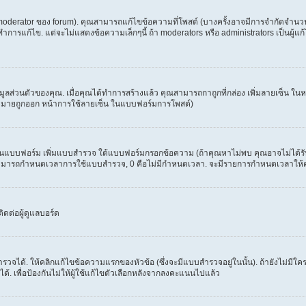
erator ของ forum). คุณสามารถแก้ไขข้อความที่โพสต์ (บางครั้งอาจมีการจำกัดจำนวนครั
รแก้ไข. แต่จะไม่แสดงข้อความเล็กๆนี้ ถ้า moderators หรือ administrators เป็นผู้แก้ไ
้อมูลส่วนตัวของคุณ. เมื่อคุณได้ทำการสร้างแล้ว คุณสามารถกาถูกที่กล่อง เพิ่มลายเซ็น 
งหมายถูกออก หน้าการใช้ลายเซ็น ในแบบฟอร์มการโพสต์)
ะเห็นแบบฟอร์ม เพิ่มแบบสำรวจ ใต้แบบฟอร์มกรอกข้อความ (ถ้าคุณหาไม่พบ คุณอาจไม่ได้ร
. คุณสามารถกำหนดเวลาการใช้แบบสำรวจ, 0 คือไม่มีกำหนดเวลา. จะมีรายการกำหนดเวลาให้คุณเ
ดต่อผู้ดูแลบอร์ด
วจได้. ให้คลิกแก้ไขข้อความแรกของหัวข้อ (ซึ่งจะมีแบบสำรวจอยู่ในนั้น). ถ้ายังไม่ม
้. เพื่อป้องกันไม่ให้ผู้ใช้แก้ไขตัวเลือกหลังจากลงคะแนนไปแล้ว