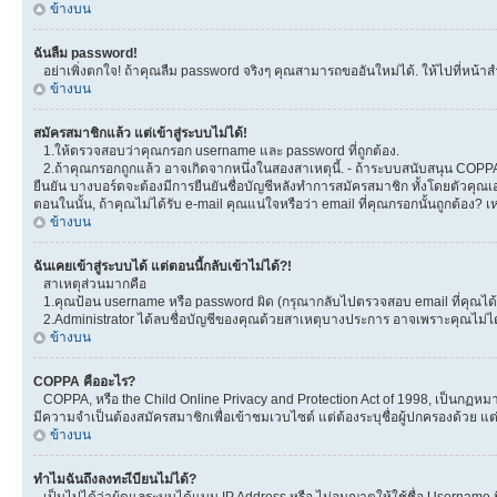
ข้างบน
ฉันลืม password!
อย่าเพิ่งตกใจ! ถ้าคุณลืม password จริงๆ คุณสามารถขออันใหม่ได้. ให้ไปที่หน้าส
ข้างบน
สมัครสมาชิกแล้ว แต่เข้าสู่ระบบไม่ได้!
1.ให้ตรวจสอบว่าคุณกรอก username และ password ที่ถูกต้อง.
2.ถ้าคุณกรอกถูกแล้ว อาจเกิดจากหนึ่งในสองสาเหตุนี้. - ถ้าระบบสนับสนุน COPPA ได
ยืนยัน บางบอร์ดจะต้องมีการยืนยันชื่อบัญชีหลังทำการสมัครสมาชิก ทั้งโดยตัวคุณเอ
ตอนในนั้น, ถ้าคุณไม่ได้รับ e-mail คุณแน่ใจหรือว่า email ที่คุณกรอกนั้นถูกต้อง? 
ข้างบน
ฉันเคยเข้าสู่ระบบได้ แต่ตอนนี้กลับเข้าไม่ได้?!
สาเหตุส่วนมากคือ
1.คุณป้อน username หรือ password ผิด (กรุณากลับไปตรวจสอบ email ที่คุณได้ร
2.Administrator ได้ลบชื่อบัญชีของคุณด้วยสาเหตุบางประการ อาจเพราะคุณไม่ได้โพ
ข้างบน
COPPA คืออะไร?
COPPA, หรือ the Child Online Privacy and Protection Act of 1998, เป็นกฏหมายค
มีความจำเป็นต้องสมัครสมาชิกเพื่อเข้าชมเวบไซต์ แต่ต้องระบุชื่อผู้ปกครองด้วย แต
ข้างบน
ทำไมฉันถึงลงทะเีบียนไม่ได้?
เป็นไปได้ว่าผู้ดูแลระบบได้แบน IP Address หรือ ไม่อนุญาตให้ใช้ชื่อ Username