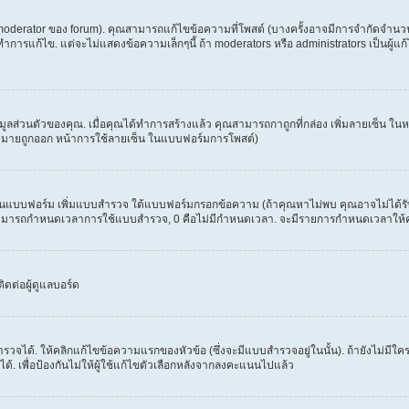
erator ของ forum). คุณสามารถแก้ไขข้อความที่โพสต์ (บางครั้งอาจมีการจำกัดจำนวนครั
รแก้ไข. แต่จะไม่แสดงข้อความเล็กๆนี้ ถ้า moderators หรือ administrators เป็นผู้แก้ไ
้อมูลส่วนตัวของคุณ. เมื่อคุณได้ทำการสร้างแล้ว คุณสามารถกาถูกที่กล่อง เพิ่มลายเซ็น 
งหมายถูกออก หน้าการใช้ลายเซ็น ในแบบฟอร์มการโพสต์)
ะเห็นแบบฟอร์ม เพิ่มแบบสำรวจ ใต้แบบฟอร์มกรอกข้อความ (ถ้าคุณหาไม่พบ คุณอาจไม่ได้ร
. คุณสามารถกำหนดเวลาการใช้แบบสำรวจ, 0 คือไม่มีกำหนดเวลา. จะมีรายการกำหนดเวลาให้คุณเ
ดต่อผู้ดูแลบอร์ด
วจได้. ให้คลิกแก้ไขข้อความแรกของหัวข้อ (ซึ่งจะมีแบบสำรวจอยู่ในนั้น). ถ้ายังไม่ม
้. เพื่อป้องกันไม่ให้ผู้ใช้แก้ไขตัวเลือกหลังจากลงคะแนนไปแล้ว