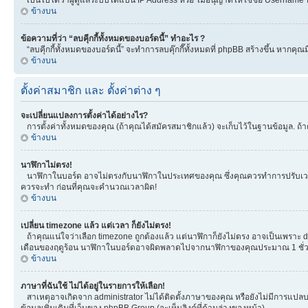
ข้างบน
ข้อความที่ว่า “ลบคุีกกี้ทั้งหมดของบอร์ดนี้” ทำอะไร ?
“ลบคุีกกี้ทั้งหมดของบอร์ดนี้” จะทำการลบคุ๊กกี๊ทั้งหมดที่ phpBB สร้างขึ้น หาก
ข้างบน
ตั้งค่าสมาชิก และ ตั้งค่าต่าง ๆ
จะเปลี่ยนแปลงการตั้งค่าได้อย่างไร?
การตั้งค่าทั้งหมดของคุณ (ถ้าคุณได้สมัครสมาชิกแล้ว) จะเก็บไว้ในฐานข้อมูล. ถ้าต
ข้างบน
นาฬิกาไม่ตรง!
นาฬิกาในบอร์ด อาจไม่ตรงกับนาฬิกาในประเทศของคุณ ซึ่งคุณควรทำการปรับเวลา โดยเ
ควรจะทำ ก่อนที่คุณจะคำนวณเวลาผิด!
ข้างบน
เปลี่ยน timezone แล้ว แต่เวลา ก็ยังไม่ตรง!
ถ้าคุณแน่ใจว่าเลือก timezone ถูกต้องแล้ว แต่นาฬิกาก็ยังไม่ตรง อาจเป็นเพราะ day
เดือนของฤดูร้อน นาฬิกาในบอร์ดอาจผิดพลาดไปจากนาฬิกาของคุณประมาณ 1 ชั่ว
ข้างบน
ภาษาที่ฉันใช้ ไม่ได้อยู่ในรายการให้เลือก!
สาเหตุอาจเกิดจาก administrator ไม่ได้ติดตั้งภาษาของคุณ หรือยังไม่มีการแปลบ
ข้อมูลเพิ่มเติมที่เว็บของ phpBB Group (จะเห็นลิงค์ที่ด้านล่างของหน้า)