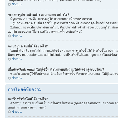
ข้างบน
จะแสดงรูปภาพด้านล่าง username อย่างไร?
มีรูปภาพ 2 อย่างที่จะแสดงอยู่ใต้ username เมื่ออ่านข้อความ.
1.รูปภาพแสดงระดับขั้น อาจเป็นรูปดาวหรือกล่องที่จะบอกว่าคุณโพสต์ข้อความมา
2.ถัดลงมาอาจเป็นรูปภาพขนาดใหญ่ คือรูปภาพประจำตัว ซึ่งจะบ่งบอกผู้ใช้แต่ละคน
admin ของบอร์ด (ซึ่งเราแน่ใจว่าเหตุผลนั้นจะต้องดีพอ!)
ข้างบน
จะเปลี่ยนระดับขั้นได้อย่างไร?
โดยทั่วไปแล้ว คุณไม่สามารถแก้ไขข้อความแสดงระดับขั้นได้ (ระดับขั้นจะปรากฏอยู
พิเศษ เช่น moderator และ administrator จะมีระดับขั้นพิเศษ. กรุณาอย่าโพสต์ข้
ข้างบน
เมื่อฉันคลิกส่ง email ให้ผู้ใช้อื่น ทำไมระบบถึงถามให้ฉันเข้าสู่ระบบใหม่?
ขออภัย เฉพาะผู้ใช้ที่สมัครสมาชิกแล้วแล้วเท่านั้น ที่สามารถส่ง email ให้ผู้อื่น ผ่
ข้างบน
การโพสต์ข้อความ
จะสร้างหัวข้อใหม่ได้อย่างไร?
คลิกที่ปุ่มสร้างหัวข้อใหม่ ใน บอร์ดหรือในหัวข้อ (คุณอาจต้องสมัครสมาชิกก่อน 
คุณสามารถละคะแนน, ฯลฯ.)
ข้างบน