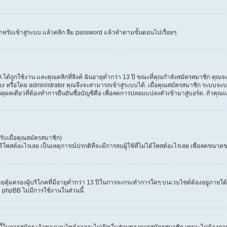
ำหรับเข้าสู่ระบบ แล้วคลิก ลืม password แล้วทำตามขั้นตอนไปเรื่อยๆ
้ถูกใช้งาน และคุณคลิกที่ลิงค์ ฉันอายุต่ำกว่า 13 ปี ขณะที่คุณกำลังสมัครสมาชิก คุณจะ
ง หรือโดย administrator คุณจึงจะสามารถเข้าสู่ระบบได้. เมื่อคุณสมัครสมาชิก ระบบจะบอก
เหตุผลเดียวที่ต้องทำการยืนยันชื่อบัญชีคือ เพื่อลดการปลอมแปลงตัวเข้ามาสู่บอร์ด. ถ้าคุณแ
ับเมื่อคุณสมัครสมาชิก)
สต์อะไรเลย เป็นเหตุการณ์ปรกติที่จะมีการลบผู้ใช้ที่ไม่ได้โพสต์อะไรเลย เพื่อลดขนาดข
ุ้มครองผู้บริโภคที่มีอายุต่ำกว่า 13 ปีในการจะกระทำการใดๆ บนเวบไซต์ต้องอยู่ภายใต้ก
่ phpBB ไม่มีการใช้งานในส่วนนี้
 นี้ในการสมัคร เจ้าของเวบไซต์อาจจะไม่เปิดในส่วนของการสมัครสมาชิก เพราะไม่ต้องการ