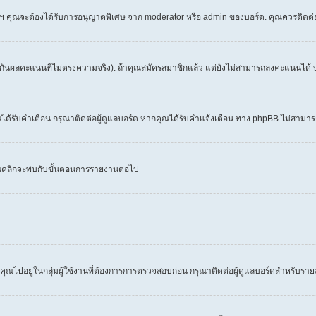
 ฯลฯ คุณจะต้องได้รับการอนุญาตพิเศษ จาก moderator หรือ admin ของบอร์ด. คุณควรติดต
งกันผลคะแนนที่ไม่ตรงความจริง). ถ้าคุณสมัครสมาชิกแล้ว แต่ยังไม่สามารถลงคะแนนได้ บ
้รับคำเตือน กรุณาติดต่อผู้ดูแลบอร์ด หากคุณได้รับคำแจ้งเตือน ทาง phpBB ไม่สามารถ
คุณคลิกจะพบกับขั้นตอนการรายงานต่อไป
คุณไปอยู่ในกลุ่มผู้ใช้งานที่ต้องการการตรวจสอบก่อน กรุณาติดต่อผู้ดูแลบอร์ดสำหรับราย