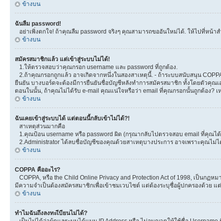
ข้างบน
ฉันลืม password!
อย่าเพิ่งตกใจ! ถ้าคุณลืม password จริงๆ คุณสามารถขออันใหม่ได้. ให้ไปที่หน้าส
ข้างบน
สมัครสมาชิกแล้ว แต่เข้าสู่ระบบไม่ได้!
1.ให้ตรวจสอบว่าคุณกรอก username และ password ที่ถูกต้อง.
2.ถ้าคุณกรอกถูกแล้ว อาจเกิดจากหนึ่งในสองสาเหตุนี้. - ถ้าระบบสนับสนุน COPPA ได
ยืนยัน บางบอร์ดจะต้องมีการยืนยันชื่อบัญชีหลังทำการสมัครสมาชิก ทั้งโดยตัวคุณเอ
ตอนในนั้น, ถ้าคุณไม่ได้รับ e-mail คุณแน่ใจหรือว่า email ที่คุณกรอกนั้นถูกต้อง? 
ข้างบน
ฉันเคยเข้าสู่ระบบได้ แต่ตอนนี้กลับเข้าไม่ได้?!
สาเหตุส่วนมากคือ
1.คุณป้อน username หรือ password ผิด (กรุณากลับไปตรวจสอบ email ที่คุณได้ร
2.Administrator ได้ลบชื่อบัญชีของคุณด้วยสาเหตุบางประการ อาจเพราะคุณไม่ได้โพ
ข้างบน
COPPA คืออะไร?
COPPA, หรือ the Child Online Privacy and Protection Act of 1998, เป็นกฏหมายค
มีความจำเป็นต้องสมัครสมาชิกเพื่อเข้าชมเวบไซต์ แต่ต้องระบุชื่อผู้ปกครองด้วย แต
ข้างบน
ทำไมฉันถึงลงทะเีบียนไม่ได้?
เป็นไปได้ว่าผู้ดูแลระบบได้แบน IP Address หรือ ไม่อนุญาตให้ใช้ชื่อ Username