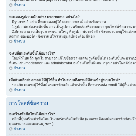
ข้างบน
จะแสดงรูปภาพด้านล่าง username อย่างไร?
มีรูปภาพ 2 อย่างที่จะแสดงอยู่ใต้ username เมื่ออ่านข้อความ.
1.รูปภาพแสดงระดับขั้น อาจเป็นรูปดาวหรือกล่องที่จะบอกว่าคุณโพสต์ข้อความมา
2.ถัดลงมาอาจเป็นรูปภาพขนาดใหญ่ คือรูปภาพประจำตัว ซึ่งจะบ่งบอกผู้ใช้แต่ละคน
admin ของบอร์ด (ซึ่งเราแน่ใจว่าเหตุผลนั้นจะต้องดีพอ!)
ข้างบน
จะเปลี่ยนระดับขั้นได้อย่างไร?
โดยทั่วไปแล้ว คุณไม่สามารถแก้ไขข้อความแสดงระดับขั้นได้ (ระดับขั้นจะปรากฏอยู
พิเศษ เช่น moderator และ administrator จะมีระดับขั้นพิเศษ. กรุณาอย่าโพสต์ข้
ข้างบน
เมื่อฉันคลิกส่ง email ให้ผู้ใช้อื่น ทำไมระบบถึงถามให้ฉันเข้าสู่ระบบใหม่?
ขออภัย เฉพาะผู้ใช้ที่สมัครสมาชิกแล้วแล้วเท่านั้น ที่สามารถส่ง email ให้ผู้อื่น ผ่
ข้างบน
การโพสต์ข้อความ
จะสร้างหัวข้อใหม่ได้อย่างไร?
คลิกที่ปุ่มสร้างหัวข้อใหม่ ใน บอร์ดหรือในหัวข้อ (คุณอาจต้องสมัครสมาชิกก่อน 
คุณสามารถละคะแนน, ฯลฯ.)
ข้างบน