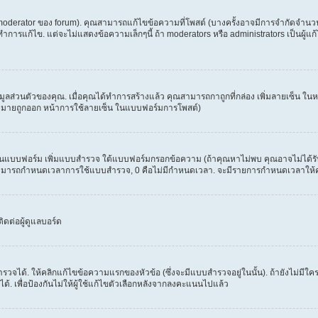
erator ของ forum). คุณสามารถแก้ไขข้อความที่โพสต์ (บางครั้งอาจมีการจำกัดจำนวนครั
รแก้ไข. แต่จะไม่แสดงข้อความเล็กๆนี้ ถ้า moderators หรือ administrators เป็นผู้แก้ไ
้อมูลส่วนตัวของคุณ. เมื่อคุณได้ทำการสร้างแล้ว คุณสามารถกาถูกที่กล่อง เพิ่มลายเซ็น 
งหมายถูกออก หน้าการใช้ลายเซ็น ในแบบฟอร์มการโพสต์)
ะเห็นแบบฟอร์ม เพิ่มแบบสำรวจ ใต้แบบฟอร์มกรอกข้อความ (ถ้าคุณหาไม่พบ คุณอาจไม่ได้ร
. คุณสามารถกำหนดเวลาการใช้แบบสำรวจ, 0 คือไม่มีกำหนดเวลา. จะมีรายการกำหนดเวลาให้คุณเ
ดต่อผู้ดูแลบอร์ด
วจได้. ให้คลิกแก้ไขข้อความแรกของหัวข้อ (ซึ่งจะมีแบบสำรวจอยู่ในนั้น). ถ้ายังไม่ม
้. เพื่อป้องกันไม่ให้ผู้ใช้แก้ไขตัวเลือกหลังจากลงคะแนนไปแล้ว