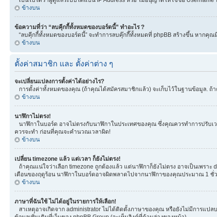
ข้างบน
ข้อความที่ว่า “ลบคุีกกี้ทั้งหมดของบอร์ดนี้” ทำอะไร ?
“ลบคุีกกี้ทั้งหมดของบอร์ดนี้” จะทำการลบคุ๊กกี๊ทั้งหมดที่ phpBB สร้างขึ้น หาก
ข้างบน
ตั้งค่าสมาชิก และ ตั้งค่าต่าง ๆ
จะเปลี่ยนแปลงการตั้งค่าได้อย่างไร?
การตั้งค่าทั้งหมดของคุณ (ถ้าคุณได้สมัครสมาชิกแล้ว) จะเก็บไว้ในฐานข้อมูล. ถ้าต
ข้างบน
นาฬิกาไม่ตรง!
นาฬิกาในบอร์ด อาจไม่ตรงกับนาฬิกาในประเทศของคุณ ซึ่งคุณควรทำการปรับเวลา โดยเ
ควรจะทำ ก่อนที่คุณจะคำนวณเวลาผิด!
ข้างบน
เปลี่ยน timezone แล้ว แต่เวลา ก็ยังไม่ตรง!
ถ้าคุณแน่ใจว่าเลือก timezone ถูกต้องแล้ว แต่นาฬิกาก็ยังไม่ตรง อาจเป็นเพราะ day
เดือนของฤดูร้อน นาฬิกาในบอร์ดอาจผิดพลาดไปจากนาฬิกาของคุณประมาณ 1 ชั่ว
ข้างบน
ภาษาที่ฉันใช้ ไม่ได้อยู่ในรายการให้เลือก!
สาเหตุอาจเกิดจาก administrator ไม่ได้ติดตั้งภาษาของคุณ หรือยังไม่มีการแปลบ
ข้อมูลเพิ่มเติมที่เว็บของ phpBB Group (จะเห็นลิงค์ที่ด้านล่างของหน้า)