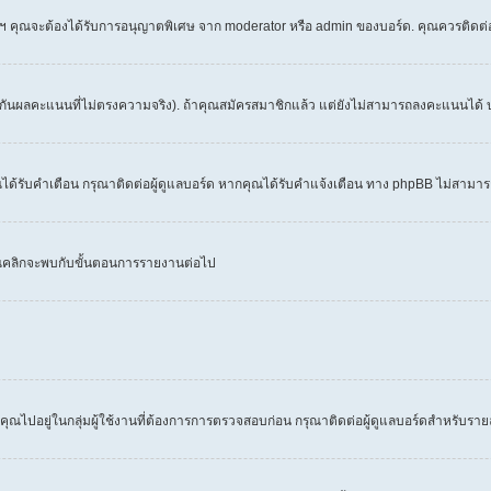
 ฯลฯ คุณจะต้องได้รับการอนุญาตพิเศษ จาก moderator หรือ admin ของบอร์ด. คุณควรติดต
งกันผลคะแนนที่ไม่ตรงความจริง). ถ้าคุณสมัครสมาชิกแล้ว แต่ยังไม่สามารถลงคะแนนได้ บ
้รับคำเตือน กรุณาติดต่อผู้ดูแลบอร์ด หากคุณได้รับคำแจ้งเตือน ทาง phpBB ไม่สามารถ
คุณคลิกจะพบกับขั้นตอนการรายงานต่อไป
คุณไปอยู่ในกลุ่มผู้ใช้งานที่ต้องการการตรวจสอบก่อน กรุณาติดต่อผู้ดูแลบอร์ดสำหรับราย