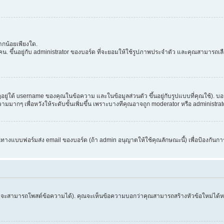
กน้อยเพียงใด.
. ขึ้นอยู่กับ administrator ของบอร์ด ที่จะยอมให้ใช้รูปภาพประจำตัว และคุณสามารถเล
่ใต้ username ของคุณในข้อความ และในข้อมูลส่วนตัว ขึ้นอยู่กับรูปแบบที่คุณใช้). บอ
อความมากๆ เพื่อหวังให้ระดับขั้นเพิ่มขึ้น เพราะบางทีคุณอาจถูก moderator หรือ admini
านทางแบบฟอร์มส่ง email ของบอร์ด (ถ้า admin อนุญาตให้ใช้คุณลักษณะนี้) เพื่อป้องกันการส่ง 
จึงจะสามารถโพสต์ข้อความได้). คุณจะเห็นข้อความบอกว่าคุณสามารถสร้างหัวข้อใหม่ได้หรือ