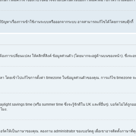
คุณมีปัญหาเรื่องการเข้าใช้งานระบบหรือออกจากระบบ อาจสามารถแก้ไขได้โดยการลบคุ๊กกี้
้องการเปลี่ยนแปลง ให้คลิกที่ลิงค์ ข้อมูลส่วนตัว (โดยมากจะอยู่ด้านบนของหน้า). ซึ่งจะ
ข้าไปแก้ไขการตั้งค่า timezone ในข้อมูลส่วนตัวของคุณ. การแก้ไข timezone จะใช้ได้กั
light savings time (หรือ summer time ซึ่งจะรู้จักดีใน UK และที่อื่นๆ). บอร์ดไม่ได้ถู
โมง.
อร์ดให้เป็นภาษาของคุณ. ลองถาม administrator ของบอร์ดดู เผื่อเขาอาจติดตั้งภาษาที่ค