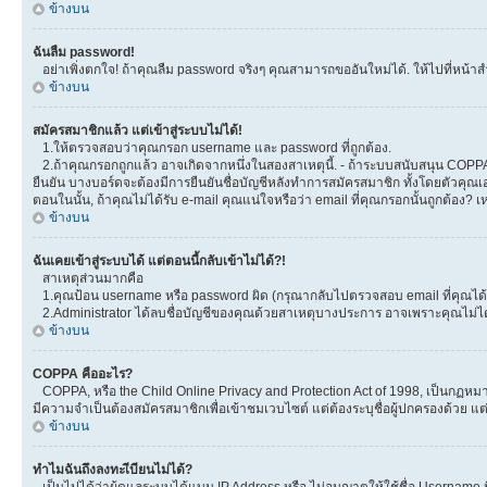
ข้างบน
ฉันลืม password!
อย่าเพิ่งตกใจ! ถ้าคุณลืม password จริงๆ คุณสามารถขออันใหม่ได้. ให้ไปที่หน้าส
ข้างบน
สมัครสมาชิกแล้ว แต่เข้าสู่ระบบไม่ได้!
1.ให้ตรวจสอบว่าคุณกรอก username และ password ที่ถูกต้อง.
2.ถ้าคุณกรอกถูกแล้ว อาจเกิดจากหนึ่งในสองสาเหตุนี้. - ถ้าระบบสนับสนุน COPPA ได
ยืนยัน บางบอร์ดจะต้องมีการยืนยันชื่อบัญชีหลังทำการสมัครสมาชิก ทั้งโดยตัวคุณเอ
ตอนในนั้น, ถ้าคุณไม่ได้รับ e-mail คุณแน่ใจหรือว่า email ที่คุณกรอกนั้นถูกต้อง? 
ข้างบน
ฉันเคยเข้าสู่ระบบได้ แต่ตอนนี้กลับเข้าไม่ได้?!
สาเหตุส่วนมากคือ
1.คุณป้อน username หรือ password ผิด (กรุณากลับไปตรวจสอบ email ที่คุณได้ร
2.Administrator ได้ลบชื่อบัญชีของคุณด้วยสาเหตุบางประการ อาจเพราะคุณไม่ได้โพ
ข้างบน
COPPA คืออะไร?
COPPA, หรือ the Child Online Privacy and Protection Act of 1998, เป็นกฏหมายค
มีความจำเป็นต้องสมัครสมาชิกเพื่อเข้าชมเวบไซต์ แต่ต้องระบุชื่อผู้ปกครองด้วย แต
ข้างบน
ทำไมฉันถึงลงทะเีบียนไม่ได้?
เป็นไปได้ว่าผู้ดูแลระบบได้แบน IP Address หรือ ไม่อนุญาตให้ใช้ชื่อ Username