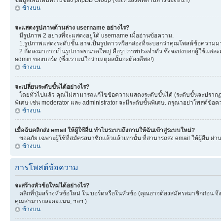
ข้างบน
จะแสดงรูปภาพด้านล่าง username อย่างไร?
มีรูปภาพ 2 อย่างที่จะแสดงอยู่ใต้ username เมื่ออ่านข้อความ.
1.รูปภาพแสดงระดับขั้น อาจเป็นรูปดาวหรือกล่องที่จะบอกว่าคุณโพสต์ข้อความมา
2.ถัดลงมาอาจเป็นรูปภาพขนาดใหญ่ คือรูปภาพประจำตัว ซึ่งจะบ่งบอกผู้ใช้แต่ละคน
admin ของบอร์ด (ซึ่งเราแน่ใจว่าเหตุผลนั้นจะต้องดีพอ!)
ข้างบน
จะเปลี่ยนระดับขั้นได้อย่างไร?
โดยทั่วไปแล้ว คุณไม่สามารถแก้ไขข้อความแสดงระดับขั้นได้ (ระดับขั้นจะปรากฏอยู
พิเศษ เช่น moderator และ administrator จะมีระดับขั้นพิเศษ. กรุณาอย่าโพสต์ข้
ข้างบน
เมื่อฉันคลิกส่ง email ให้ผู้ใช้อื่น ทำไมระบบถึงถามให้ฉันเข้าสู่ระบบใหม่?
ขออภัย เฉพาะผู้ใช้ที่สมัครสมาชิกแล้วแล้วเท่านั้น ที่สามารถส่ง email ให้ผู้อื่น ผ่
ข้างบน
การโพสต์ข้อความ
จะสร้างหัวข้อใหม่ได้อย่างไร?
คลิกที่ปุ่มสร้างหัวข้อใหม่ ใน บอร์ดหรือในหัวข้อ (คุณอาจต้องสมัครสมาชิกก่อน 
คุณสามารถละคะแนน, ฯลฯ.)
ข้างบน