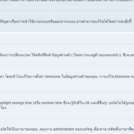
คุณมีปัญหาเรื่องการเข้าใช้งานระบบหรือออกจากระบบ อาจสามารถแก้ไขได้โดยการลบคุ๊กกี้
้องการเปลี่ยนแปลง ให้คลิกที่ลิงค์ ข้อมูลส่วนตัว (โดยมากจะอยู่ด้านบนของหน้า). ซึ่งจะ
ข้าไปแก้ไขการตั้งค่า timezone ในข้อมูลส่วนตัวของคุณ. การแก้ไข timezone จะใช้ได้กั
light savings time (หรือ summer time ซึ่งจะรู้จักดีใน UK และที่อื่นๆ). บอร์ดไม่ได้ถู
โมง.
อร์ดให้เป็นภาษาของคุณ. ลองถาม administrator ของบอร์ดดู เผื่อเขาอาจติดตั้งภาษาที่ค