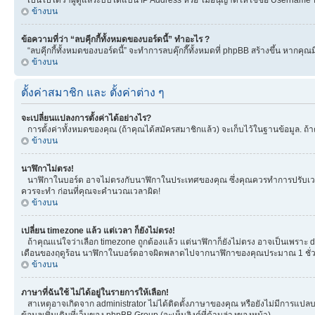
ข้างบน
ข้อความที่ว่า “ลบคุีกกี้ทั้งหมดของบอร์ดนี้” ทำอะไร ?
“ลบคุีกกี้ทั้งหมดของบอร์ดนี้” จะทำการลบคุ๊กกี๊ทั้งหมดที่ phpBB สร้างขึ้น หาก
ข้างบน
ตั้งค่าสมาชิก และ ตั้งค่าต่าง ๆ
จะเปลี่ยนแปลงการตั้งค่าได้อย่างไร?
การตั้งค่าทั้งหมดของคุณ (ถ้าคุณได้สมัครสมาชิกแล้ว) จะเก็บไว้ในฐานข้อมูล. ถ้าต
ข้างบน
นาฬิกาไม่ตรง!
นาฬิกาในบอร์ด อาจไม่ตรงกับนาฬิกาในประเทศของคุณ ซึ่งคุณควรทำการปรับเวลา โดยเ
ควรจะทำ ก่อนที่คุณจะคำนวณเวลาผิด!
ข้างบน
เปลี่ยน timezone แล้ว แต่เวลา ก็ยังไม่ตรง!
ถ้าคุณแน่ใจว่าเลือก timezone ถูกต้องแล้ว แต่นาฬิกาก็ยังไม่ตรง อาจเป็นเพราะ day
เดือนของฤดูร้อน นาฬิกาในบอร์ดอาจผิดพลาดไปจากนาฬิกาของคุณประมาณ 1 ชั่ว
ข้างบน
ภาษาที่ฉันใช้ ไม่ได้อยู่ในรายการให้เลือก!
สาเหตุอาจเกิดจาก administrator ไม่ได้ติดตั้งภาษาของคุณ หรือยังไม่มีการแปลบ
ข้อมูลเพิ่มเติมที่เว็บของ phpBB Group (จะเห็นลิงค์ที่ด้านล่างของหน้า)