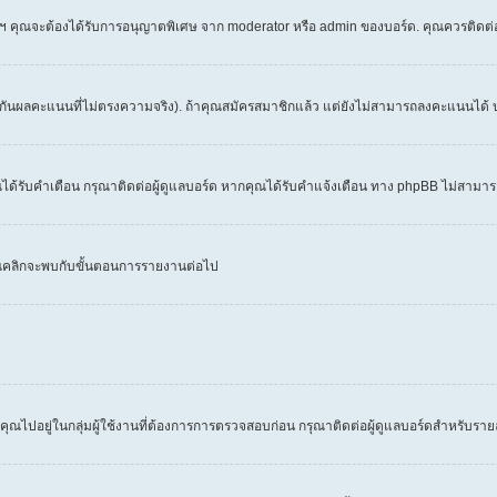
 ฯลฯ คุณจะต้องได้รับการอนุญาตพิเศษ จาก moderator หรือ admin ของบอร์ด. คุณควรติดต
งกันผลคะแนนที่ไม่ตรงความจริง). ถ้าคุณสมัครสมาชิกแล้ว แต่ยังไม่สามารถลงคะแนนได้ บ
้รับคำเตือน กรุณาติดต่อผู้ดูแลบอร์ด หากคุณได้รับคำแจ้งเตือน ทาง phpBB ไม่สามารถ
คุณคลิกจะพบกับขั้นตอนการรายงานต่อไป
คุณไปอยู่ในกลุ่มผู้ใช้งานที่ต้องการการตรวจสอบก่อน กรุณาติดต่อผู้ดูแลบอร์ดสำหรับราย