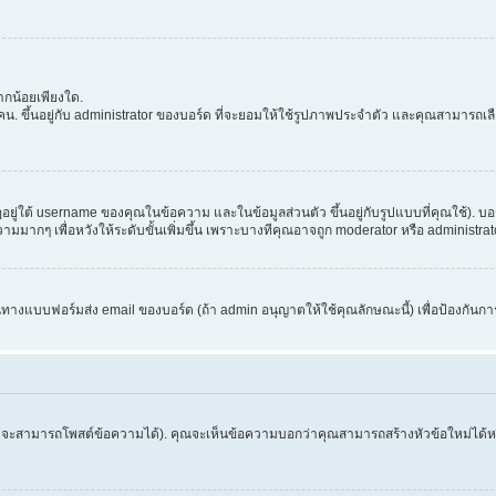
กน้อยเพียงใด.
. ขึ้นอยู่กับ administrator ของบอร์ด ที่จะยอมให้ใช้รูปภาพประจำตัว และคุณสามารถเล
่ใต้ username ของคุณในข้อความ และในข้อมูลส่วนตัว ขึ้นอยู่กับรูปแบบที่คุณใช้). บอ
อความมากๆ เพื่อหวังให้ระดับขั้นเพิ่มขึ้น เพราะบางทีคุณอาจถูก moderator หรือ admini
านทางแบบฟอร์มส่ง email ของบอร์ด (ถ้า admin อนุญาตให้ใช้คุณลักษณะนี้) เพื่อป้องกันการส่ง 
จึงจะสามารถโพสต์ข้อความได้). คุณจะเห็นข้อความบอกว่าคุณสามารถสร้างหัวข้อใหม่ได้หรือ