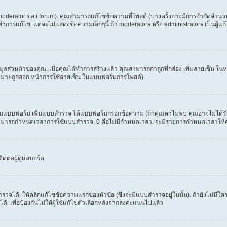
erator ของ forum). คุณสามารถแก้ไขข้อความที่โพสต์ (บางครั้งอาจมีการจำกัดจำนวนครั
รแก้ไข. แต่จะไม่แสดงข้อความเล็กๆนี้ ถ้า moderators หรือ administrators เป็นผู้แก้ไ
้อมูลส่วนตัวของคุณ. เมื่อคุณได้ทำการสร้างแล้ว คุณสามารถกาถูกที่กล่อง เพิ่มลายเซ็น 
งหมายถูกออก หน้าการใช้ลายเซ็น ในแบบฟอร์มการโพสต์)
ะเห็นแบบฟอร์ม เพิ่มแบบสำรวจ ใต้แบบฟอร์มกรอกข้อความ (ถ้าคุณหาไม่พบ คุณอาจไม่ได้ร
. คุณสามารถกำหนดเวลาการใช้แบบสำรวจ, 0 คือไม่มีกำหนดเวลา. จะมีรายการกำหนดเวลาให้คุณเ
ดต่อผู้ดูแลบอร์ด
วจได้. ให้คลิกแก้ไขข้อความแรกของหัวข้อ (ซึ่งจะมีแบบสำรวจอยู่ในนั้น). ถ้ายังไม่ม
้. เพื่อป้องกันไม่ให้ผู้ใช้แก้ไขตัวเลือกหลังจากลงคะแนนไปแล้ว