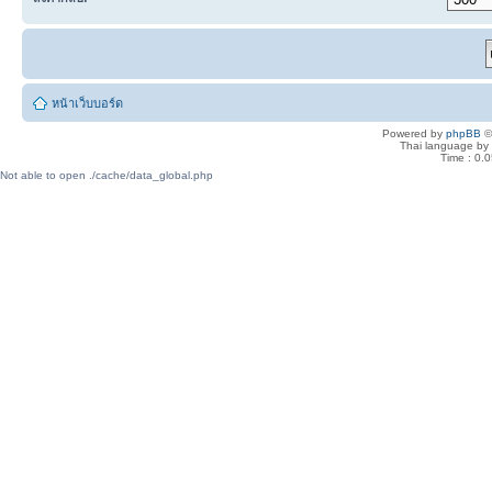
หน้าเว็บบอร์ด
Powered by
phpBB
©
Thai language by
Time : 0.0
Not able to open ./cache/data_global.php