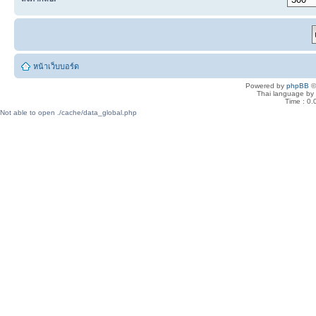
หน้าเว็บบอร์ด
Powered by
phpBB
©
Thai language by
Time : 0.
Not able to open ./cache/data_global.php