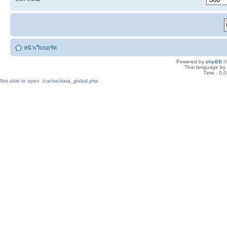
หน้าเว็บบอร์ด
Powered by
phpBB
©
Thai language by
Time : 0.0
Not able to open ./cache/data_global.php