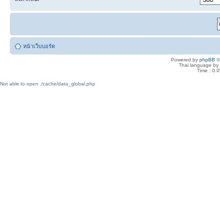
หน้าเว็บบอร์ด
Powered by
phpBB
©
Thai language by
Time : 0.0
Not able to open ./cache/data_global.php