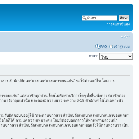
การค้นหาขั้นสูง
FAQ
เข้าสู่ระบบ
ภาษา:
่าวสาร สำนักปลัดเทศบาล เทศบาลนครขอนแก่น” ขอให้ท่านแก้ไข โดยการ
ก่น” แก่สมาชิกทุกท่าน โดยไม่คิดค่าบริการใดๆ ทั้งสิ้น ซึ่งทางสมาชิกต้อง
ช้ภาษาอังกฤษเท่านั้น และต้องมีความยาว ระหว่าง 6-18 ตัวอักษร ใช้ได้เฉพาะตัว
ู่ในความรับผิดชอบของผู้ใช้ “กระดานข่าวสาร สำนักปลัดเทศบาล เทศบาลนครขอนแก่น”
เมื่อใดก็ได้ ตามแต่ความเหมาะสม โดยมิต้องบอกกล่าวให้ท่านทราบล่วงหน้า
กระดานข่าวสาร สำนักปลัดเทศบาล เทศบาลนครขอนแก่น” ขอแจ้งให้ท่านทราบว่า เป็น