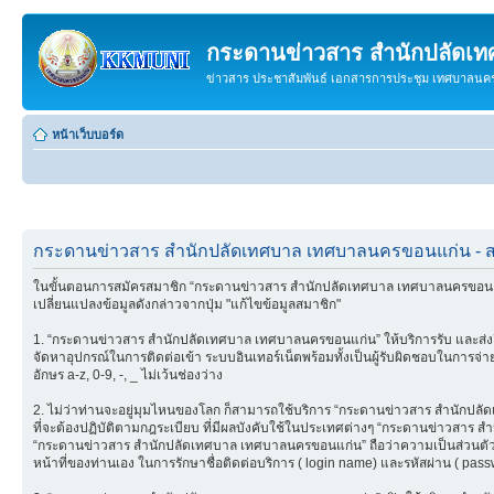
กระดานข่าวสาร สำนักปลัดเ
ข่าวสาร ประชาสัมพันธ์ เอกสารการประชุม เทศบาลน
หน้าเว็บบอร์ด
กระดานข่าวสาร สำนักปลัดเทศบาล เทศบาลนครขอนแก่น - 
ในขั้นตอนการสมัครสมาชิก “กระดานข่าวสาร สำนักปลัดเทศบาล เทศบาลนครขอนแก
เปลี่ยนแปลงข้อมูลดังกล่าวจากปุ่ม "แก้ไขข้อมูลสมาชิก"
1. “กระดานข่าวสาร สำนักปลัดเทศบาล เทศบาลนครขอนแก่น” ให้บริการรับ และส่งอ
จัดหาอุปกรณ์ในการติดต่อเข้า ระบบอินเทอร์เน็ตพร้อมทั้งเป็นผู้รับผิดชอบในการจ่า
อักษร a-z, 0-9, -, _ ไม่เว้นช่องว่าง
2. ไม่ว่าท่านจะอยู่มุมไหนของโลก ก็สามารถใช้บริการ “กระดานข่าวสาร สำนักปลัด
ที่จะต้องปฏิบัติตามกฎระเบียบ ที่มีผลบังคับใช้ในประเทศต่างๆ “กระดานข่าวสาร
“กระดานข่าวสาร สำนักปลัดเทศบาล เทศบาลนครขอนแก่น” ถือว่าความเป็นส่วนตัวเป็
หน้าที่ของท่านเอง ในการรักษาชื่อติดต่อบริการ ( login name) และรหัสผ่าน ( pass