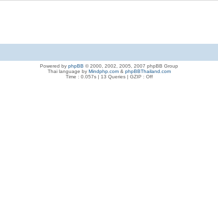
Powered by
phpBB
© 2000, 2002, 2005, 2007 phpBB Group
Thai language by
Mindphp.com
&
phpBBThailand.com
Time : 0.057s | 13 Queries | GZIP : Off