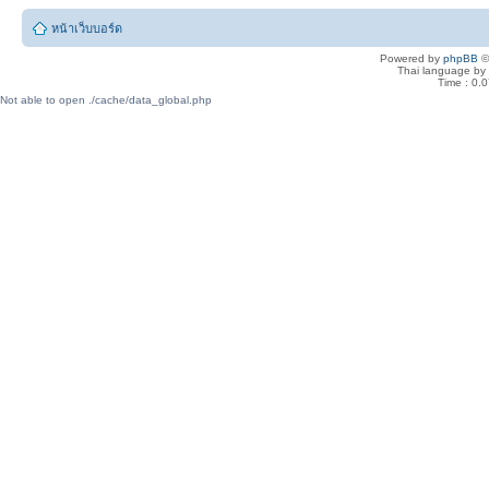
หน้าเว็บบอร์ด
Powered by
phpBB
©
Thai language by
Time : 0.0
Not able to open ./cache/data_global.php